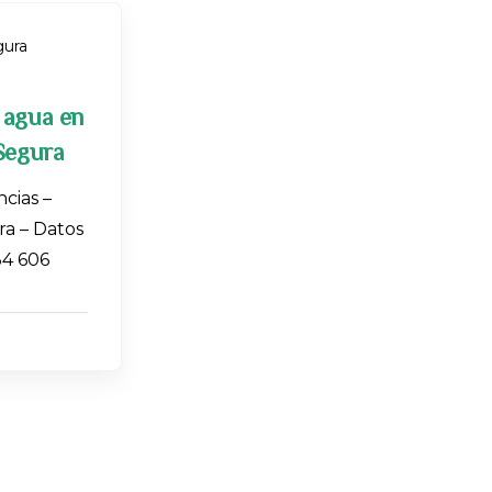
ura
 agua en
 Segura
cias –
ra – Datos
34 606