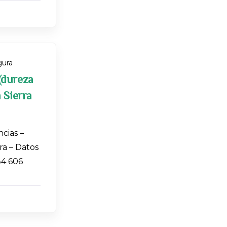
ura
(dureza
 Sierra
cias –
ra – Datos
34 606