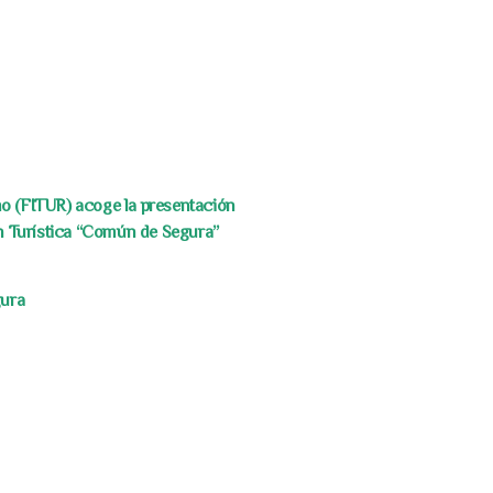
mo (FITUR) acoge la presentación
n Turística “Común de Segura”
gura