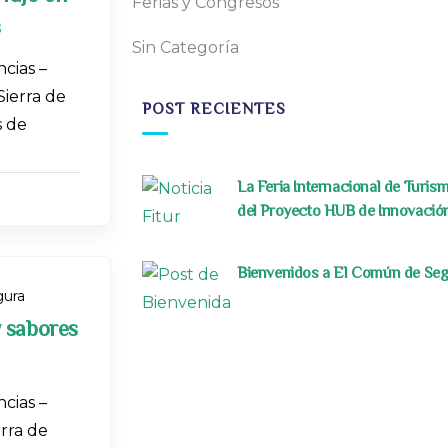
Ferias y Congresos
s
Sin Categoría
cias –
Sierra de
POST RECIENTES
s de
La Feria Internacional de Turis
del Proyecto HUB de Innovació
Bienvenidos a El Común de Se
ura
 sabores
cias –
rra de