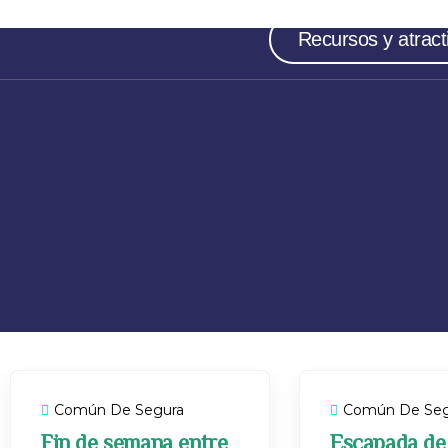
Recursos y atract
Común De Segura
Común De Seg
Fin de semana entre
Escapada de 