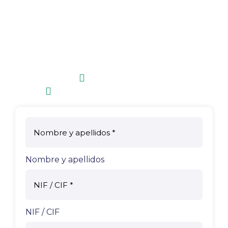
visibilidad cualquier día a cualquier hora.
¡Rellena el formulario y abre tu escaparate
los 365 días del año!
Si necesitas más información:
+34 606 830 482
oficinadeturismoorcera@gmail.com
Nombre y apellidos
NIF / CIF