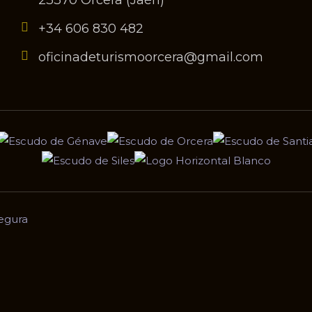
23370 Orcera (Jaén)
+34 606 830 482
oficinadeturismoorcera@gmail.com
egura