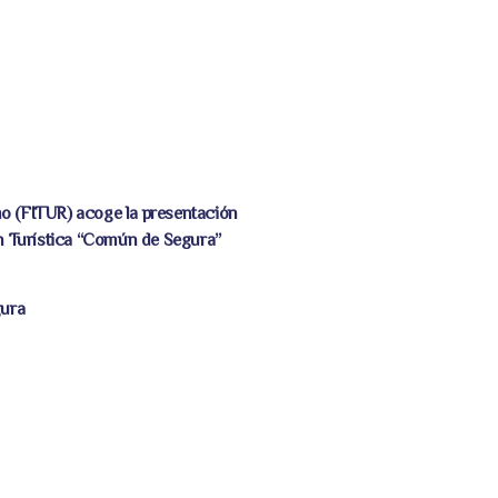
mo (FITUR) acoge la presentación
n Turística “Común de Segura”
gura