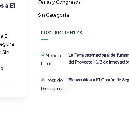
Ferias y Congresos
s a El
Sin Categoría
POST RECIENTES
a El
egura
 Sin
La Feria Internacional de Turis
del Proyecto HUB de Innovació
 a
Bienvenidos a El Común de Se