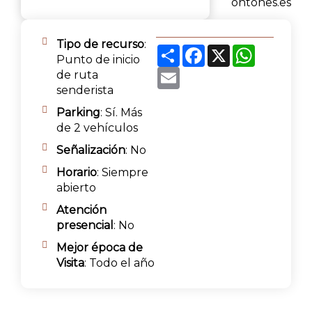
ontones.es
Tipo de recurso
:
Share
Facebook
X
WhatsAp
Punto de inicio
Email
de ruta
senderista
Parking
: Sí. Más
de 2 vehículos
Señalización
: No
Horario
: Siempre
abierto
Atención
presencial
: No
Mejor época de
Visita
: Todo el año