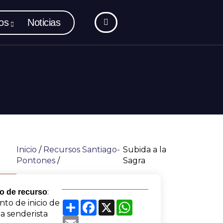
os
Noticias
Inicio
/
Recursos Santiago-
Subida a la
Pontones
/
Sagra
:
o de recurso
to de inicio de
Share
Facebook
X
WhatsApp
a senderista
Email