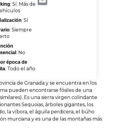
: Sí. Más de
king
ehículos
: Sí
alización
: Siempre
ario
erto
ención
: No
sencial
or época de
: Todo el año
ita
rovincia de Granada y se encuentra en los
cima pueden encontrarse fósiles de una
milares). Es una sierra virgen colindante
ionantes Sequoias, árboles gigantes, los
, la víbora, el águila perdicera, el búho
Región murciana y es una de las montañas más