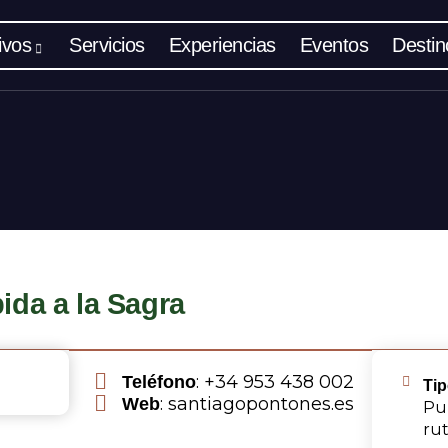
ivos
Servicios
Experiencias
Eventos
Destin
ida a la Sagra
: +34 953 438 002
Teléfono
Tip
: santiagopontones.es
Web
Pun
rut