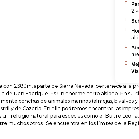
Par
2 v
Señ
Hor
abi
At
pre
Mej
Vis
ica con 2383m, aparte de Sierra Nevada, pertenece a la p
la de Don Fabrique. Es un enorme cerro aislado. En su 
mente conchas de animales marinos (almejas, bivalvos y si
stril y de Cazorla. En ella podremos encontrar las impres
s un refugio natural para especies como el Buitre Leonado
, entre muchos otros . Se encuentra en los límites de la 