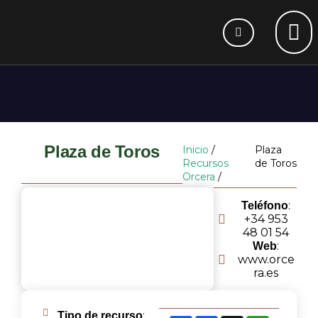
Plaza de Toros
Inicio
/
Plaza
Recursos
de Toros
Orcera
/
:
Teléfono
+34 953
48 01 54
:
Web
www.orce
ra.es
:
Tipo de recurso