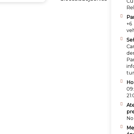
Cul
Rel
Pa
+6
veh
Señ
Car
de
Pa
in
tur
Hor
09:
21:
At
pre
No
Me