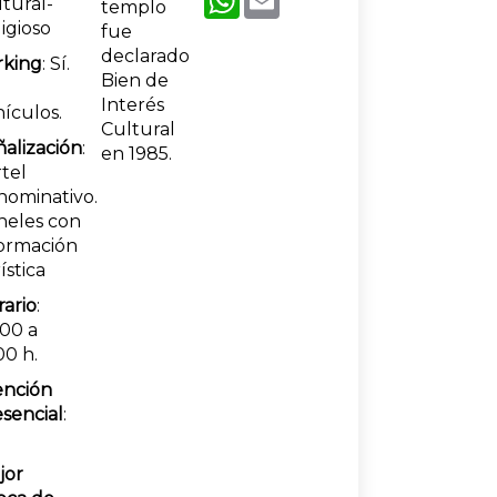
tural-
templo
igioso
fue
declarado
rking
: Sí.
Bien de
Interés
ículos.
Cultural
alización
:
en 1985.
tel
nominativo.
neles con
formación
ística
ario
:
00 a
00 h.
ención
sencial
:
jor