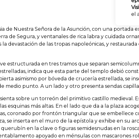
ép
Vis
el 
glesia de Nuestra Señora de la Asunción, con una portada
erra de Segura, y ventanales de rica labra y cuidada ornam
ras la devastación de las tropas napoleónicas, y restaurad
 nave estructurada en tres tramos que separan semicolum
strelladas, indica que esta parte del templo debió constr
cubierta asimismo por bóveda de crucería estrellada, se i
 de medio punto. A un lado y otro presenta sendas capilla
 asienta sobre un torreón del primitivo castillo medieval
 las esquinas más altas. En el lado que da a la plaza ac
, coronado por frontón triangular que se embellece con 
a, se inserta en el muro de la epístola y exhibe en su
s, querubín en la clave o figuras semidesnudas en la ros
e, entablamento apoyado en ménsulas con mascarones rol