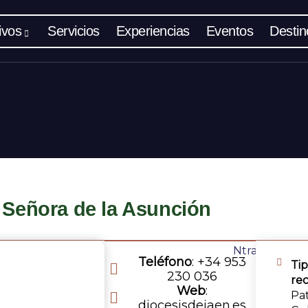
ivos
Servicios
Experiencias
Eventos
Destin
a Señora de la Asunción
Teléfono
: +34 953
Ti
230 036
re
Web
:
Pat
diocesisdejaen.es