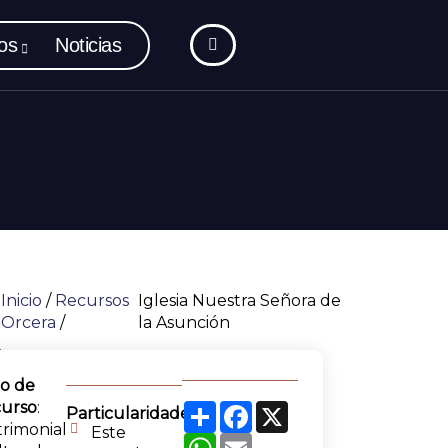
os
Noticias
Inicio
/
Recursos
Iglesia Nuestra Señora de
Orcera
/
la Asunción
po de
curso
:
Share
Facebook
X
Particularidades:
rimonial
Este
WhatsApp
Email