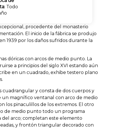
oca de
ita
: Todo
año
 excepcional, procedente del monasterio
entación. El inicio de la fábrica se produjo
a en 1939 por los daños sufridos durante la
nas dóricas con arcos de medio punto. La
uirse a principios del siglo XVI estando aún
nscribe en un cuadrado, exhibe testero plano
s.
. Es cuadrangular y consta de dos cuerpos y
oge un magnífico ventanal con arco de medio
los pinaculillos de los extremos. El otro
 arco de medio punto todo un programa
ca del arco; completan este elemento
eadas, y frontón triangular decorado con