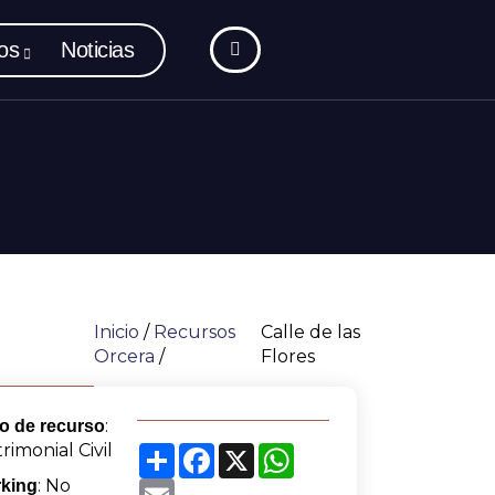
os
Noticias
Inicio
/
Recursos
Calle de las
Orcera
/
Flores
:
o de recurso
rimonial Civil
Share
Facebook
X
WhatsApp
: No
king
Email