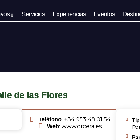
ivos
Servicios
Experiencias
Eventos
Destin
lle de las Flores
: +34 953 48 01 54
Teléfono
Tip
: www.orcera.es
Web
Pat
Par