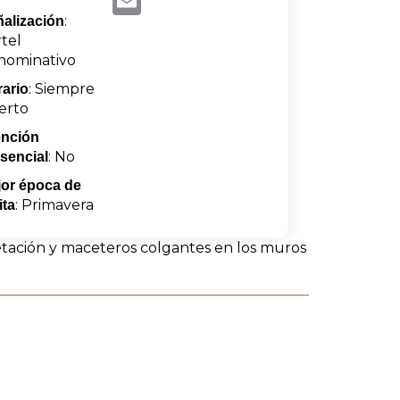
:
alización
tel
nominativo
: Siempre
ario
erto
ención
: No
sencial
or época de
: Primavera
ita
getación y maceteros colgantes en los muros