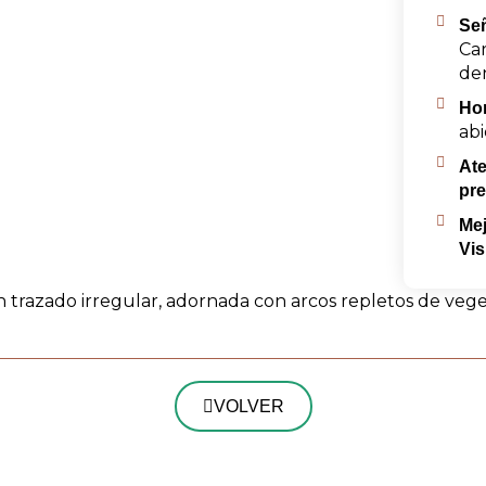
Señ
Car
de
Hor
abi
At
pre
Mej
Vis
con trazado irregular, adornada con arcos repletos de ve
VOLVER