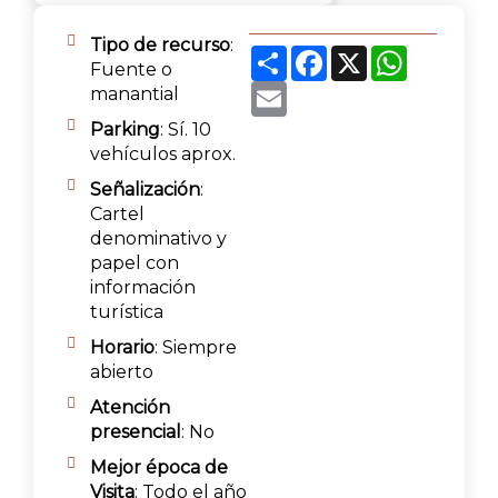
Tipo de recurso
:
Share
Facebook
X
WhatsAp
Fuente o
Email
manantial
Parking
: Sí. 10
vehículos aprox.
Señalización
:
Cartel
denominativo y
papel con
información
turística
Horario
: Siempre
abierto
Atención
presencial
: No
Mejor época de
Visita
: Todo el año