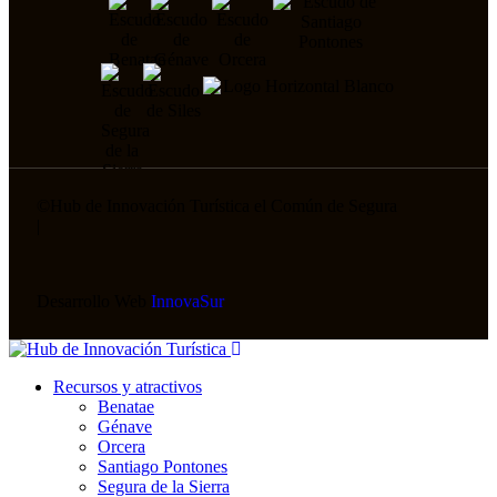
©
Hub de Innovación Turística el Común de Segura
|
Desarrollo Web
InnovaSur
Recursos y atractivos
Benatae
Génave
Orcera
Santiago Pontones
Segura de la Sierra