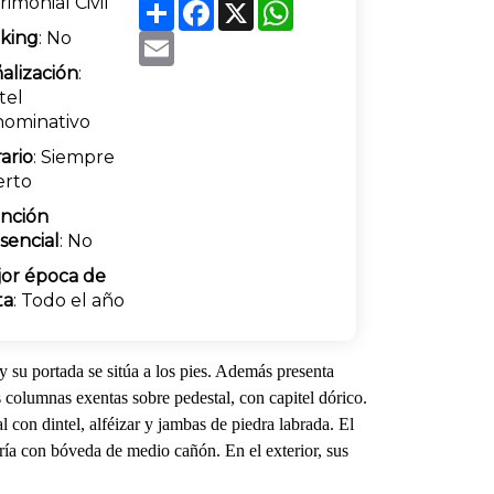
rimonial Civil
Share
Facebook
X
WhatsApp
king
: No
Email
alización
:
tel
ominativo
ario
: Siempre
erto
nción
sencial
: No
or época de
ta
: Todo el año
y su portada se sitúa a los pies. Además presenta
s
columnas exentas sobre pedestal, con capitel dórico.
l con dintel, alféizar y jambas de piedra labrada. El
bría con bóveda de
medio cañón. En el exterior, sus