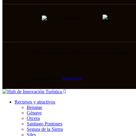
©
Hub de Innovación Turística el Común de Segura
|
Desarrollo Web
InnovaSur
Recursos y atractivos
Benatae
Génave
Orcera
Santiago Pontones
Segura de la Sierra
Siles