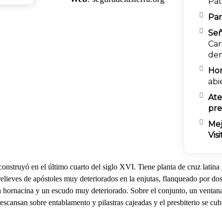
Pat
Par
Señ
Car
den
Hor
abi
Ate
pre
Mej
Visi
onstruyó en el último cuarto del siglo XVI. Tiene planta de cruz latina 
elieves de apóstoles muy deteriorados en la enjutas, flanqueado por do
a hornacina y un escudo muy deteriorado.
Sobre el conjunto, un ventana
scansan sobre entablamento y pilastras cajeadas y el presbiterio se cu